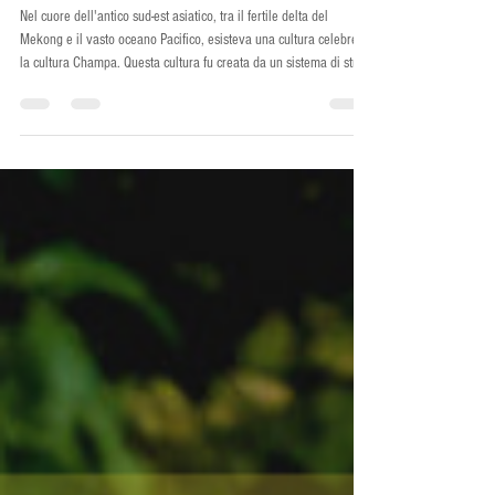
CONOSCERE E VALORIZZARE
Nel cuore dell'antico sud-est asiatico, tra il fertile delta del
Mekong e il vasto oceano Pacifico, esisteva una cultura celebre:
la cultura Champa. Questa cultura fu creata da un sistema di strati
culturali sommersi e visibili nel sottosuolo e in superficie, che
sono ancora conservati in modo abbastanza intatto. Nonostante i
numerosi cambiamenti avvenuti nel corso del tempo, il popolo
Cham continua a preservare i valori culturali lasciati dai loro
antenati. Cham e il Regno