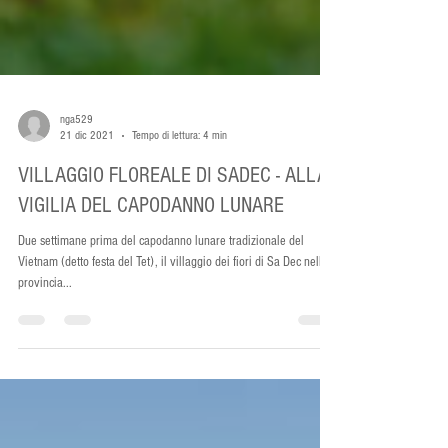
nga529
21 dic 2021
Tempo di lettura: 4 min
VILLAGGIO FLOREALE DI SADEC - ALLA
VIGILIA DEL CAPODANNO LUNARE
Due settimane prima del capodanno lunare tradizionale del
Vietnam (detto festa del Tet), il villaggio dei fiori di Sa Dec nella
provincia...