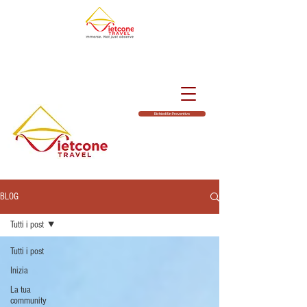
Richiedi Un Preventivo
BLOG
Tutti i post
Tutti i post
Inizia
La tua
community