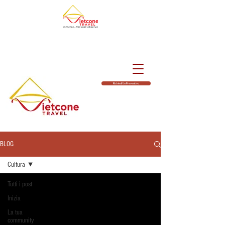
Richiedi Un Preventivo
BLOG
Cultura
Tutti i post
Inizia
La tua
community