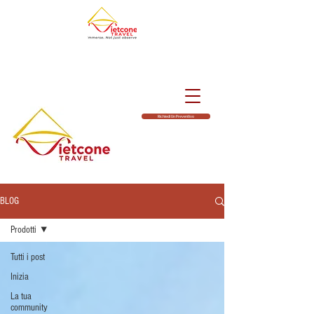
Richiedi Un Preventivo
BLOG
Prodotti
Tutti i post
Inizia
La tua
community