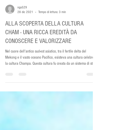
nga529
28 dic 2021
Tempo di lettura: 3 min
ALLA SCOPERTA DELLA CULTURA
CHAM - UNA RICCA EREDITÀ DA
CONOSCERE E VALORIZZARE
Nel cuore dell'antico sud-est asiatico, tra il fertile delta del
Mekong e il vasto oceano Pacifico, esisteva una cultura celebre:
la cultura Champa. Questa cultura fu creata da un sistema di strati
culturali sommersi e visibili nel sottosuolo e in superficie, che
sono ancora conservati in modo abbastanza intatto. Nonostante i
numerosi cambiamenti avvenuti nel corso del tempo, il popolo
Cham continua a preservare i valori culturali lasciati dai loro
antenati. Cham e il Regno