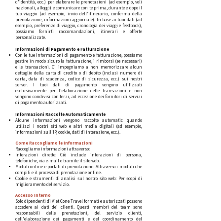
d'identità, ecc.) per elaborare le prenotazioni (ad esempio, voli
nazionali, alloggi) e comunicare con te prima, durante e dopo il
tuo viaggio (ad esempio, invio dell'itinerario, conferma della
prenotazione, informazioni aggiornate). In base ai tuoi dati (ad
esempio, preferenze di viaggio, cronologia dei viaggi e feedback),
possiamo fornirti raccomandazioni, itinerari e offerte
personalizzate.
Informazioni di Pagamento e Fatturazione
Con le tue informazioni di pagamento e fatturazione, possiamo
gestire in modo sicuro la fatturazione, i rimborsi (se necessari)
e le transazioni. Ci impegniamo a non memorizzare alcun
dettaglio della carta di credito o di debito (inclusi numero di
carta, data di scadenza, codice di sicurezza, ecc.) sui nostri
server. I tuoi dati di pagamento vengono utilizzati
esclusivamente per l'elaborazione delle transazioni e non
vengono condivisi con terzi, ad eccezione dei fornitori di servizi
di pagamento autorizzati.
Informazioni Raccolte Automaticamente​
Alcune informazioni vengono raccolte automatic quando
utilizzi i nostri siti web e altri media digitali (ad esempio,
informazioni sull'IP, cookie, dati di interazione, ecc.).
Come Raccogliamo le Informazioni
Raccogliamo informazioni attraverso:
Interazioni dirette: Ciò include interazioni di persona,
telefoniche, via e-mail e tramite il sito web.
Moduli online e portali di prenotazione: Attraverso i moduli che
compili e il processo di prenotazione online.
Cookie e strumenti di analisi sul nostro sito web: Per scopi di
miglioramento del servizio.
Accesso Interno​​
Solo dipendenti di Viet Cone Travel formati e autorizzati possono
accedere ai dati dei clienti. Questi membri del team sono
responsabili delle prenotazioni, del servizio clienti,
dell'elaborazione dei pagamenti e del coordinamento del