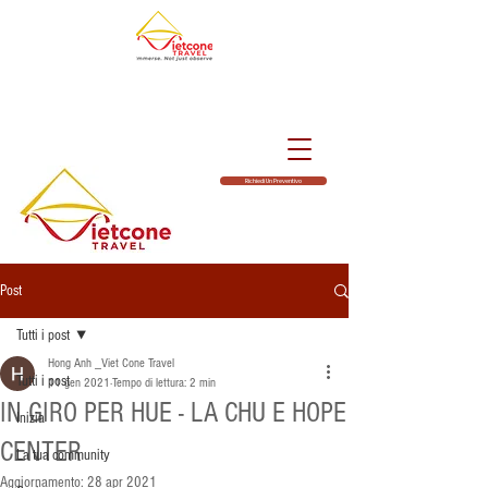
Richiedi Un Preventivo
Post
Tutti i post
Hong Anh _Viet Cone Travel
Tutti i post
11 gen 2021
Tempo di lettura: 2 min
IN GIRO PER HUE - LA CHU E HOPE
Inizia
CENTER
La tua community
Aggiornamento:
28 apr 2021