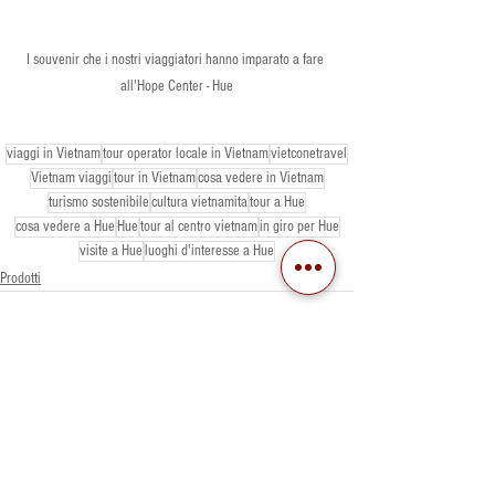
I souvenir che i nostri viaggiatori hanno imparato a fare 
all'Hope Center - Hue
viaggi in Vietnam
tour operator locale in Vietnam
vietconetravel
Vietnam viaggi
tour in Vietnam
cosa vedere in Vietnam
turismo sostenibile
cultura vietnamita
tour a Hue
cosa vedere a Hue
Hue
tour al centro vietnam
in giro per Hue
visite a Hue
luoghi d'interesse a Hue
Prodotti
Mostra tutti
Post recenti