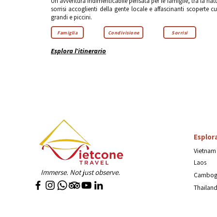
Un'avventura indimenticabile pensata per le famiglie, tra la natu
sorrisi accoglienti della gente locale e affascinanti scoperte cu
grandi e piccini.
Famiglia
Condivisione
Sorrisi
Esplora l'itinerario
Esplor
Vietnam
Laos
Immerse. Not just observe.
Cambog
Thailand