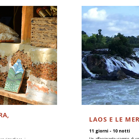
RA,
LAOS E LE ME
11 giorni - 10 notti
Un affascinante viaggio di se