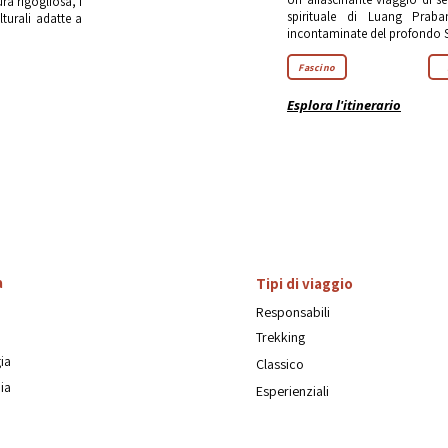
ra rigogliosa, i
spirituale di Luang Praba
lturali adatte a
incontaminate del profondo 
Fascino
Esplora l'itinerario
a
Tipi di viaggio
Responsabili
Trekking
ia
Classico
ia
Esperienziali