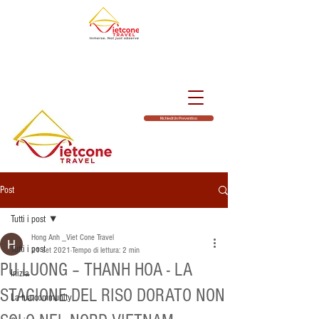
Richiedi Un Preventivo
Post
Tutti i post
Hong Anh _Viet Cone Travel
Tutti i post
21 set 2021
Tempo di lettura: 2 min
PU LUONG – THANH HOA - LA
Inizia
STAGIONE DEL RISO DORATO NON
La tua community