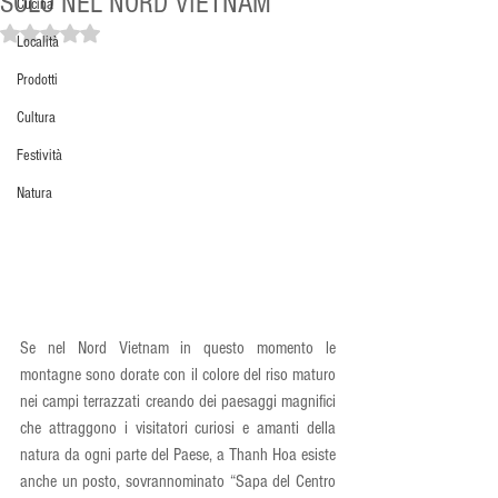
SOLO NEL NORD VIETNAM
Cucina
Valutazione NaN stelle su 5.
Località
Prodotti
Cultura
Festività
Natura
Se nel Nord Vietnam in questo momento le 
montagne sono dorate con il colore del riso maturo 
nei campi terrazzati creando dei paesaggi magnifici 
che attraggono i visitatori curiosi e amanti della 
natura da ogni parte del Paese, a Thanh Hoa esiste 
anche un posto, sovrannominato “Sapa del Centro 