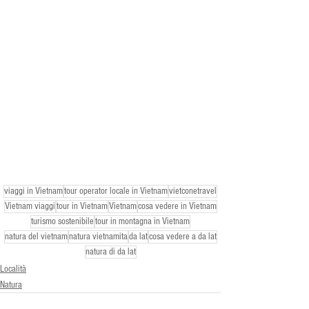
viaggi in Vietnam
tour operator locale in Vietnam
vietconetravel
Vietnam viaggi
tour in Vietnam
Vietnam
cosa vedere in Vietnam
turismo sostenibile
tour in montagna in Vietnam
natura del vietnam
natura vietnamita
da lat
cosa vedere a da lat
natura di da lat
Località
Natura