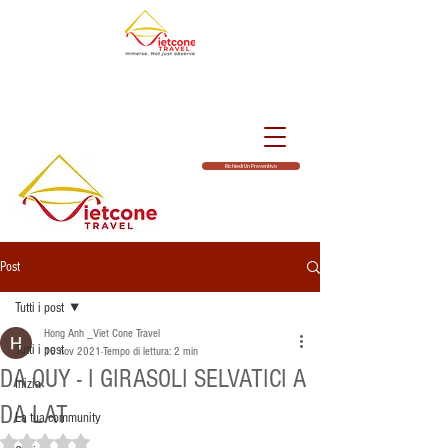
Richiedi Un Preventivo
Post
Tutti i post
Hong Anh _Viet Cone Travel
Tutti i post
16 nov 2021
Tempo di lettura: 2 min
DA QUY - I GIRASOLI SELVATICI A
Inizia
DA LAT
La tua community
Valutazione NaN stelle su 5.