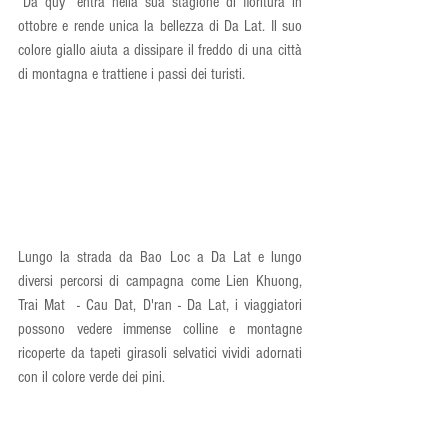
“Da quy” entra nella sua stagione di fioritura in 
ottobre e rende unica la bellezza di Da Lat. Il suo 
colore giallo aiuta a dissipare il freddo di una città 
di montagna e trattiene i passi dei turisti.
Lungo la strada da Bao Loc a Da Lat e lungo 
diversi percorsi di campagna come Lien Khuong, 
Trai Mat  - Cau Dat, D'ran - Da Lat, i viaggiatori 
possono vedere immense colline e montagne 
ricoperte da tapeti girasoli selvatici vividi adornati 
con il colore verde dei pini.