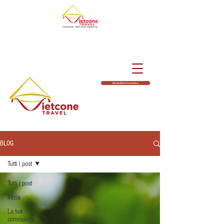
Richiedi Un Preventivo
BLOG
Tutti i post
Tutti i post
Inizia
La tua
community