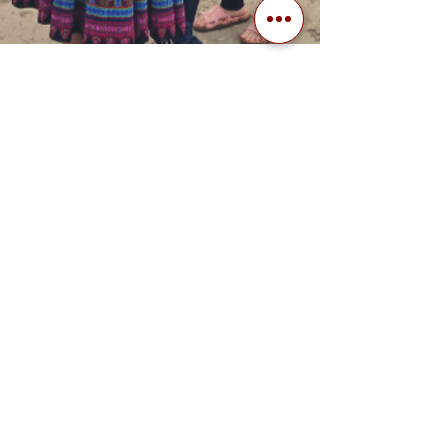
Hong Anh _Viet Cone Travel
20 apr 2021
Tempo di lettura: 2 min