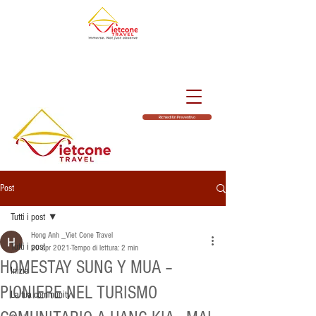
Richiedi Un Preventivo
Post
Tutti i post
Hong Anh _Viet Cone Travel
Tutti i post
20 apr 2021
Tempo di lettura: 2 min
HOMESTAY SUNG Y MUA –
Inizia
PIONIERE NEL TURISMO
La tua community