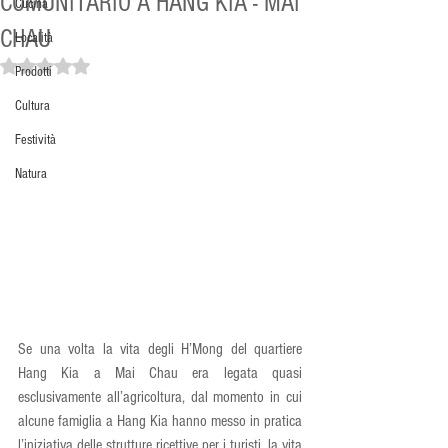
COMUNITARIO A HANG KIA - MAI
Cucina
CHAU
Località
Valutazione NaN stelle su 5.
Prodotti
Cultura
Festività
Natura
Se una volta la vita degli H’Mong del quartiere 
Hang Kia a Mai Chau era legata quasi 
esclusivamente all’agricoltura, dal momento in cui 
alcune famiglia a Hang Kia hanno messo in pratica 
l’iniziativa delle strutture ricettive per i turisti, la vita 