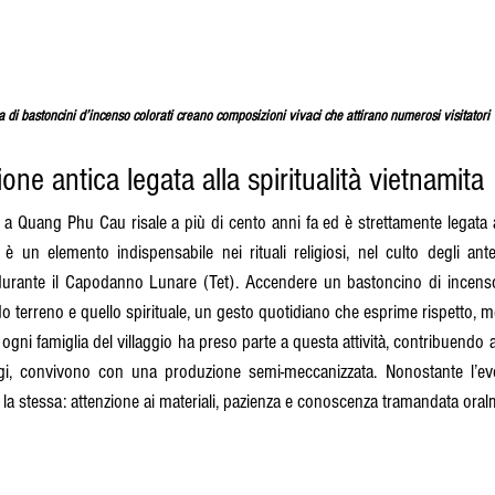
a di bastoncini d’incenso colorati creano composizioni vivaci che attirano numerosi visitatori
one antica legata alla spiritualità vietnamita
a Quang Phu Cau risale a più di cento anni fa ed è strettamente legata alla
, è un elemento indispensabile nei rituali religiosi, nel culto degli anten
re durante il Capodanno Lunare (Tet). Accendere un bastoncino di incenso
o terreno e quello spirituale, un gesto quotidiano che esprime rispetto, m
ogni famiglia del villaggio ha preso parte a questa attività, contribuendo 
ggi, convivono con una produzione semi-meccanizzata. Nonostante l’evo
 la stessa: attenzione ai materiali, pazienza e conoscenza tramandata oral