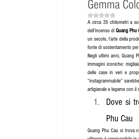
Gemma Color
Valutazione NaN stelle su
A circa 35 chilometri a su
dell’incenso di 
Quang Phu 
un secolo, l’arte della pr
fonte di sostentamento per 
Negli ultimi anni, Quang Ph
immagini iconiche: migliaia
delle case in veri e propr
“instagrammabile” sarebbe 
artigianale e legame con il 
Dove si tr
Phu Cau
Quang Phu Cau si trova nel
villaggio è raggiungibile in