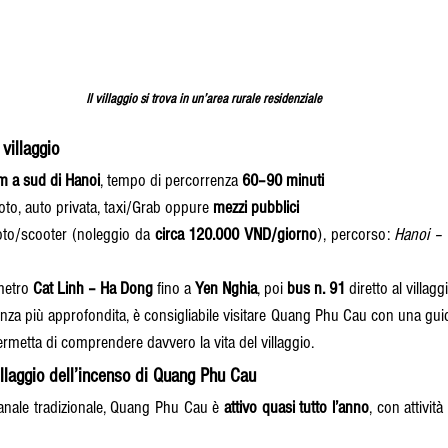
Il villaggio si trova in un’area rurale residenziale
villaggio
m a sud di Hanoi
, tempo di percorrenza 
60–90 minuti
oto, auto privata, taxi/Grab oppure 
mezzi pubblici
oto/scooter (noleggio da 
circa 120.000 VND/giorno
), percorso: 
Hanoi – 
metro 
Cat Linh – Ha Dong
 fino a 
Yen Nghia
, poi 
bus n. 91
 diretto al villagg
nza più approfondita, è consigliabile visitare Quang Phu Cau con una guida 
ermetta di comprendere davvero la vita del villaggio.
villaggio dell’incenso di Quang Phu Cau
ianale tradizionale, Quang Phu Cau è 
attivo quasi tutto l’anno
, con attivit