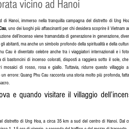
ata vicino ad Hanoi
 5.
d di Hanoi, immerso nella tranquilla campagna del distretto di Ung Hoa, s
Cau
, uno dei luoghi più affascinanti per chi desidera scoprire il Vietnam aut
oduzione dell’incenso viene tramandata di generazione in generazione, div
gli abitanti, ma anche un simbolo profondo della spiritualità e della cultur
u Cau è diventato celebre anche tra i viaggiatori internazionali e i fotogr
 di bastoncini di incenso colorati, disposti a raggiera sotto il sole, che 
i mosaici di rosso, rosa e giallo. Tuttavia, ridurre questo villaggio 
un errore: Quang Phu Cau racconta una storia molto più profonda, fatta d
sacro.
ova e quando visitare il villaggio dell’ince
 distretto di Ung Hoa, a circa 35 km a sud del centro di Hanoi. Dal cuor
 circa 1–1,5 ore di viaggio, a seconda del traffico e del mezzo di trasporto.