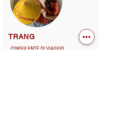
TRANG
CONSULENTE DI VIAGGIO
Laureata in italiano presso l'Università di Hanoi
nel 2014, ho trascorso un anno in scambio
all'Università di Catania e da lì ho capito che
volevo continuare a sostenere lo scambio Italia-
Vietnam, cercando di conciliare etica e amore per
questi due paesi. Arrivata a Viet Cone Travel nel
2016, ho iniziato a lavorare nel booking e poi
sono diventata una consulente di vendita: oltre a
studiare le nuove proposte, sono sempre pronta
a consigliare, risolvere qualsiasi tipo di problema
e soddisfare le richieste dei clienti.