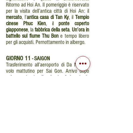
Ritorno ad Hoi An. Il pomeriggio è riservato
per la visita dell’antica città di Hoi An: il
mercato
, l’
antica casa di Tan Ky
, il
Tempio
cinese Phuc Kien
, il
ponte coperto
giapponese
, la
fabbrica della seta
.
Un’ora in
battello sul fiume Thu Bon
e tempo libero
per gli acquisti. Pernottamento in albergo.
GIORNO
11
- SAIGON
Trasferimento all’aeroporto di Da Nang e
volo mattutino per Sai Gon. Arrivo dopo
un’ora e trenta di volo, trasferimento in
città. Visita del
museo della guerra
,
dell’ufficio della
Posta Centrale
del
mercato
Ben Thanh
. Pernottamento a Sai Gon.