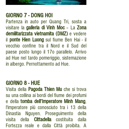
GIORNO
7 - DONG HOI
Partenza in auto per Quang Tri, sosta a
visitare la
galleria di Vinh Moc
– La
Zona
demilitarizzata vietnamita (DMZ)
e vedere
il
ponte Hien Luong
sul fiume Ben Hai - il
vecchio confine tra il Nord e il Sud del
paese posto lungo il 17o parallelo. Arrivo
ad Hue nel tardo pomeriggio, sistemazione
in albergo. Pernottamento ad Hue.
GIORNO
8 - HUE
Visita della
Pagoda Thien Mu
che si trova
su una collina ai bordi del fiume dei profumi
e della
tomba dell’Imperatore Minh Mang
,
l'imperatore più conosciuto tra i 13 della
Dinastia Nguyen. Proseguimento della
visita della
Cittadella
costituita dalla
Fortezza reale e dalla Città proibita. A