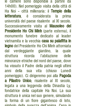
le camere sono disponibili a partire da
14h00). Nel pomeriggio visita della città di
Ha Noi – città millenaria: il
Tempio della
letteratura
, è considerata la prima
università del paese risalente al XI secolo.
Successivamente visita al
Mausoleo del
Presidente Ho Chi Minh
(parte esterna), il
monumento funebre dedicato al leader
vietnamita e la vecchia
casa su palafitta in
legno
del Presidente Ho Chi Minh attorniata
dal verdeggiante giardino, la quale
struttura ricorda l’abitazione delle
minoranze etniche del nord del paese, dove
ha vissuto il Padre della patria negli ultimi
anni della sua vita (chiuso Lunedì
pomeriggio). Ci dirigeremo poi alla
Pagoda
a Pilastro Unico
, risalente al XI secolo,
legata a una leggenda della Dinastia Ly,
fondatrice della capitale Ha Noi. La sua
struttura è unica nel suo genere, simulando
la forma di un fiore gigantesco di loto,
simbolo della purezza dell’anima. Cena in