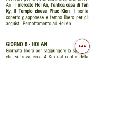
An: il
mercato Hoi An
, l’
antica casa di Tan
Ky
, il
Tempio cinese Phuc Kien
, il ponte
coperto giapponese e tempo libero per gli
acquisti. Pernottamento ad Hoi An.
GIORNO
8 - HOI AN
Giornata libera per raggiungere la spiaggia
che si trova circa 4 Km dal centro della
città. Imbarco sulla barca di rotonda e cena
romantica sulla privata zattera di bambù.
Notte ad Hoi An.