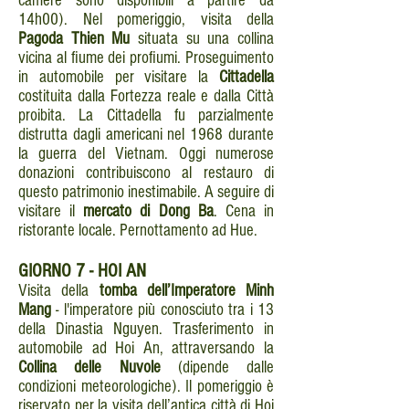
camere sono disponibili a partire da
14h00). Nel pomeriggio, visita della
Pagoda Thien Mu
situata su una collina
vicina al fiume dei profiumi. Proseguimento
in automobile per visitare la
Cittadella
costituita dalla Fortezza reale e dalla Città
proibita. La Cittadella fu parzialmente
distrutta dagli americani nel 1968 durante
la guerra del Vietnam. Oggi numerose
donazioni contribuiscono al restauro di
questo patrimonio inestimabile. A seguire di
visitare il
mercato di Dong Ba
. Cena in
ristorante locale. Pernottamento ad Hue.
GIORNO
7 - HOI AN
Visita della
tomba dell’Imperatore Minh
Mang
- l'imperatore più conosciuto tra i 13
della Dinastia Nguyen. Trasferimento in
automobile ad Hoi An, attraversando la
Collina delle Nuvole
(dipende dalle
condizioni meteorologiche). Il pomeriggio è
riservato per la visita dell’antica città di Hoi