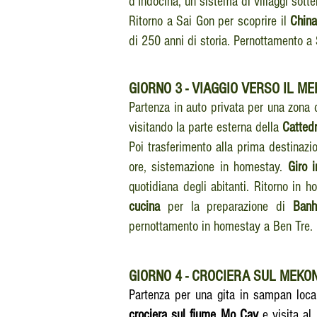
d'Indocina, un sistema di villaggi sotte
Ritorno a Sai Gon per scoprire il
Chin
di 250 anni di storia. Pernottamento a
GIORNO
3 - VIAGGIO VERSO IL M
Partenza in auto privata per una zona 
visitando la parte esterna della
Catted
Poi trasferimento alla prima destinazi
ore, sistemazione in homestay.
Giro i
quotidiana degli abitanti. Ritorno in 
cucina
per la preparazione di
Banh
pernottamento in homestay a Ben Tre.
GIORNO
4 - CROCIERA SUL MEKO
Partenza per una gita in sampan loca
crociera sul fiume Mo Cay
e visita al