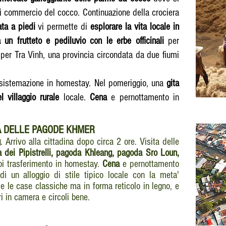
 di commercio del cocco. Continuazione della crociera
ata a piedi
vi permette di
esplorare la vita locale in
a un frutteto e pediluvio con le erbe officinali
per
o per Tra Vinh, una provincia circondata da due fiumi
 sistemazione in homestay. Nel pomeriggio, una
gita
l villaggio rurale
locale.
Cena
e pernottamento in
A DELLE PAGODE KHMER
g
. Arrivo alla cittadina dopo circa 2 ore. Visita delle
 dei Pipistrelli, pagoda Khleang, pagoda Sro Loun,
oi trasferimento in homestay.
Cena
e pernottamento
i un alloggio di stile tipico locale con la meta'
e le case classiche ma in forma reticolo in legno, e
i in camera e circoli bene.