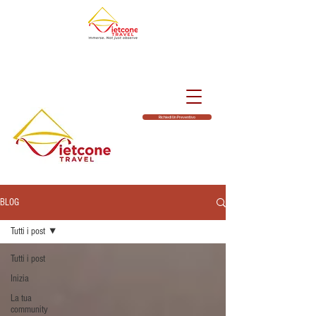
Richiedi Un Preventivo
BLOG
Tutti i post
Tutti i post
Inizia
La tua
community