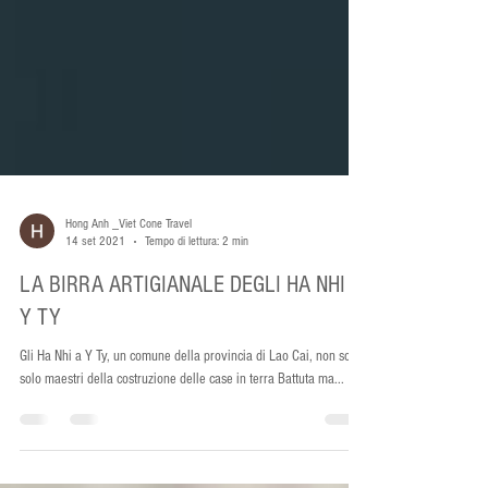
Hong Anh _Viet Cone Travel
14 set 2021
Tempo di lettura: 2 min
LA BIRRA ARTIGIANALE DEGLI HA NHI A
Y TY
Gli Ha Nhi a Y Ty, un comune della provincia di Lao Cai, non sono
solo maestri della costruzione delle case in terra Battuta ma...