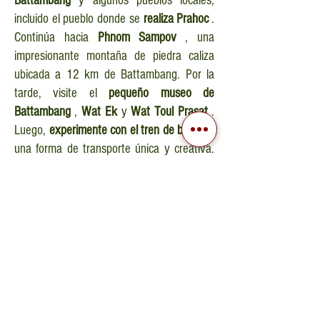
Battambang
y algunos pueblos locales,
incluido el pueblo donde se
realiza Prahoc
.
Continúa hacia
Phnom Sampov
, una
impresionante montaña de piedra caliza
ubicada a 12 km de Battambang. Por la
tarde, visite el
pequeño museo de
Battambang
,
Wat Ek
y
Wat Toul Prasat
.
Luego,
experimente con el tren de bambú
,
una forma de transporte única y creativa.
Noche en Battambang.
DÍA
8 - BATTAMBANG - SIEM REAP
Temprano en la mañana, traslado al muelle para
tomar un
bote de madera a Siem Reap
. El viaje
dura aproximadamente 5-6 horas dependiendo
del nivel del agua. El
crucero Tonle Sap
cruza
pueblos flotantes
y ofrece un hermoso paisaje
para admirar. A su llegada, traslado en coche y
alojamiento en hotel. Pasaremos la noche en
Siem Reap.