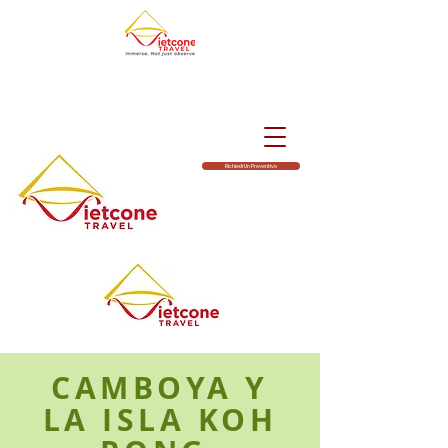
Richiedi Un Preventivo
CAMBOYA Y
LA ISLA KOH