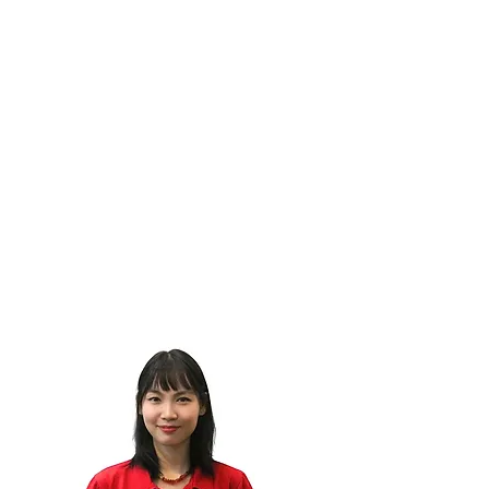
Mrs. Thi My Khanh
BUI
SOTTODIRETTRICE
Sono Khanh, sottodirettrice di Viet Cone
Travel e responsabile delle operazioni nel Sud
del Vietnam. Con oltre 10 anni di esperienza nel
turismo, coordino i servizi per garantire viaggi
curati nei dettagli. Amo creare connessioni tra
i viaggiatori e il Vietnam...