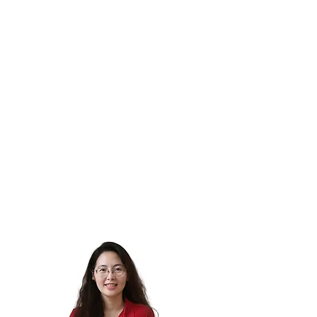
DIRETTRICE
Sono Nga, fondatrice e direttrice di Viet
Cone Travel.Il turismo è la mia passione da
sempre: dopo la laurea in lingue straniere a
Hanoi e gli studi in Scienze del Turismo a
Roma,