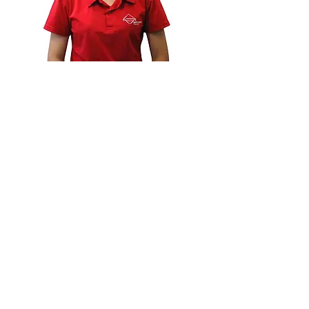
Ms. Trang Ha DUONG
CONSULENTE DI VIAGGIO
Mi chiamo Trang e dal 2016 faccio parte di Viet
Cone Travel come consulente di viaggio.
Laureata in Lingua Italiana all'Università di
Hanoi, ho vissuto un anno in Sicilia che mi ha
fatto amare ancora di più il legame tra Italia e
Vietnam.