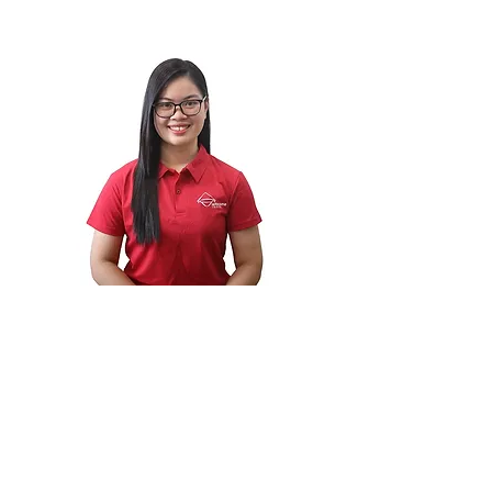
ho scoperto la mia vera passione: il turismo.
Ms. Thu Thao PHAM