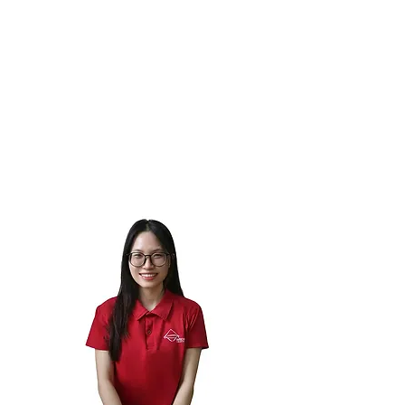
CONSULENTE DI VIAGGIO
Mi chiamo Thao. Organizzare viaggi per me
significa creare momenti che restano nel
cuore. Dopo la laurea in Turismo ho scelto Viet
Cone Travel, dove trasformo la mia passione in
esperienze concrete per i viaggiatori.