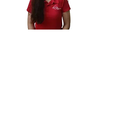
Ms. Hong Anh LE
RESPONSIBILE DELLA VENDITA
Sono Hong Anh. Ho studiato a Perugia e per
anni ho insegnato lingua e cultura italiana in
Vietnam, costruendo ponti tra le persone. Poi