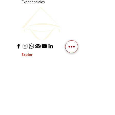
Experienciales
Explor
ar
Vietnam
Laos
Camboya
Tailandia
Sobre nosotros
Quiénes somos
Licencia turística internacional