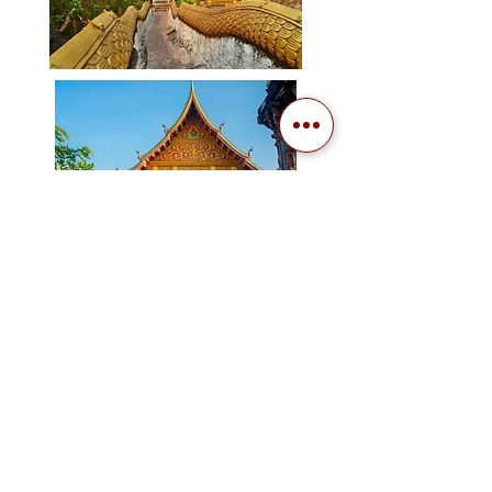
GIORNO
12 - LUANG PRABANG
Questa mattina alle prime luci del sole si
prende parte al
Tak Bat
(processione dei
monaci) ovvero un antichissimo rituale
Buddista che ancora oggi in Luang Prabang
viene seguito dai monaci locali, prima di
rientrare in albergo per la colazione sosta in
un mercato locale. La prima attivita’ della
giornata e’ al villaggio di
Ock Pop Tok
dove
si viene spiegato come la gente del posto