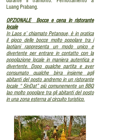
durante il tramonto. Pernottamento a
Luang Prabang.
OPZIONALE Bocce e cena in ristorante
locale
In Laos e’ chiamato Petanque, è in pratica
il gioco delle bocce molto popolare tra i
laotiani rappresenta un modo unico e
divertente per entrare in contatto con la
popolazione locale in maniera autentica e
divertente. Dopo qualche partita e aver
consumato qualche birra insieme agli
abitanti del posto andremo in un ristorante
locale “ SinDat” più comunemente un BBQ
lao molto popolare tra gli abitanti del posto
in una zona esterna al circuito turistico.