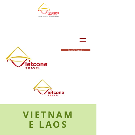
Richiedi Un Preventivo
VIETNAM
E LAOS