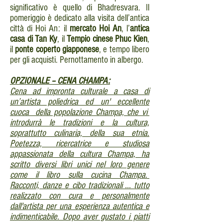
significativo è quello di Bhadresvara. Il
pomeriggio è dedicato alla visita dell’antica
città di Hoi An: il
mercato Hoi An
, l’
antica
casa di Tan Ky
, il
Tempio cinese Phuc Kien
,
il
ponte coperto giapponese
, e tempo libero
per gli acquisti. Pernottamento in albergo.
OPZIONALE – CENA CHAMPA:
Cena ad impronta culturale a casa di
un’artista poliedrica ed un' eccellente
cuoca della popolazione Champa, che vi
introdurrà le tradizioni e la cultura,
soprattutto culinaria, della sua etnia.
Poetezza, ricercatrice e studiosa
appassionata della cultura Champa, ha
scritto diversi libri unici nel loro genere
come il libro sulla cucina Champa.
Racconti, danze e cibo tradizionali ... tutto
realizzato con cura e personalmente
dall'artista per una esperienza autentica e
indimenticabile. Dopo aver gustato i piatti