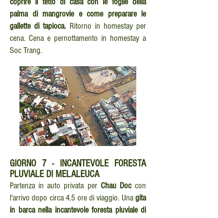
coprire il tetto di casa con le foglie della
palma di mangrovie e come preparare le
gallette di tapioca.
Ritorno in homestay per
cena. Cena e pernottamento in homestay a
Soc Trang.
GIORNO
7 -
INCANTEVOLE FORESTA
PLUVIALE DI MELALEUCA
Partenza in auto privata per
Chau Doc
con
l'arrivo dopo circa 4.5 ore di viaggio. Una
gita
in barca nella incantevole foresta pluviale di