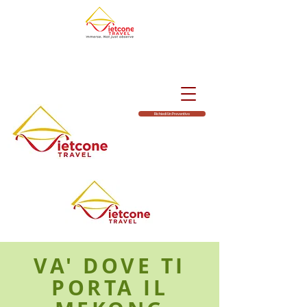
Richiedi Un Preventivo
VA' DOVE TI
PORTA IL