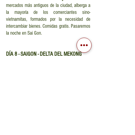
mercados más antiguos de la ciudad, alberga a
la mayoría de los comerciantes sino-
vietnamitas, formados por la necesidad de
intercambiar bienes. Comidas gratis. Pasaremos
la noche en Sai Gon.
DÍA
8 - SAIGON - DELTA DEL MEKONG
Visita al
Museo de Fitoterapia
, un lugar muy
interesante para aprender sobre la medicina
tradicional vietnamita, para poder usar la
vestimenta típica del médico y tomar un té de
hierbas. Salida hacia el
Delta
del
Mekong
con
destino
Ben Tre
. Llegada a la ciudad después
de aproximadamente 2 horas, alojamiento en
casa. Tiempo libre para pasear por el pueblo o
tomar una clase de cocina para preparar
Banh
Xeo
, un plato tradicional vietnamita. Cena local
en casa. Luego un
masaje de pies
con hierba de