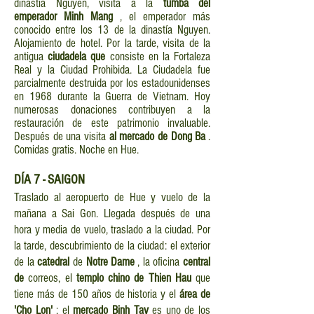
dinastía Nguyen, visita a la
tumba del
emperador Minh Mang
, el emperador más
conocido entre los 13 de la dinastía Nguyen.
Alojamiento de hotel. Por la tarde, visita de la
antigua
ciudadela que
consiste en la Fortaleza
Real y la Ciudad Prohibida. La Ciudadela fue
parcialmente destruida por los estadounidenses
en 1968 durante la Guerra de Vietnam. Hoy
numerosas donaciones contribuyen a la
restauración de este patrimonio invaluable.
Después de una visita
al mercado de Dong Ba
.
Comidas gratis. Noche en Hue.
DÍA
7 - SAIGON
Traslado al aeropuerto de Hue y vuelo de la
mañana a Sai Gon. Llegada después de una
hora y media de vuelo, traslado a la ciudad. Por
la tarde, descubrimiento de la ciudad: el exterior
de la
catedral
de
Notre Dame
, la oficina
central
de
correos, el
templo chino de Thien Hau
que
tiene más de 150 años de historia y el
área de
'Cho Lon'
: el
mercado Binh Tay
es uno de los