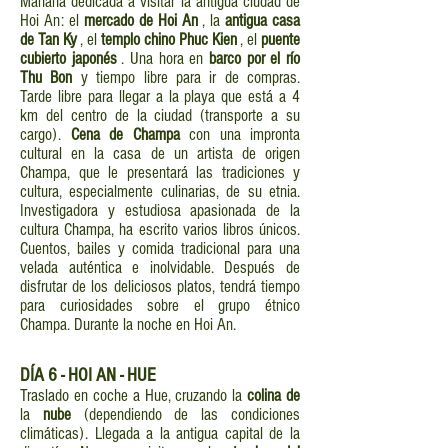
Mañana dedicada a visitar la antigua ciudad de
Hoi An: el
mercado de Hoi An
, la
antigua casa
de Tan Ky
, el
templo chino Phuc Kien
, el
puente
cubierto japonés
. Una hora en
barco por el río
Thu Bon
y tiempo libre para ir de compras.
Tarde libre para llegar a la playa que está a 4
km del centro de la ciudad (transporte a su
cargo).
Cena de Champa
con una impronta
cultural en la casa de un artista de origen
Champa, que le presentará las tradiciones y
cultura, especialmente culinarias, de su etnia.
Investigadora y estudiosa apasionada de la
cultura Champa, ha escrito varios libros únicos.
Cuentos, bailes y comida tradicional para una
velada auténtica e inolvidable. Después de
disfrutar de los deliciosos platos, tendrá tiempo
para curiosidades sobre el grupo étnico
Champa. Durante la noche en Hoi An.
DÍA
6 - HOI AN - HUE
Traslado en coche a Hue, cruzando la
colina de
la
nube
(dependiendo de las condiciones
climáticas). Llegada a la antigua capital de la