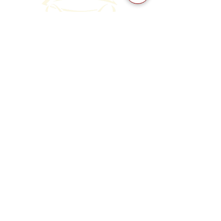
Explor
ar
Vietnam
Laos
Camboya
Tailandia
Sobre nosotros
Quiénes somos
Licencia turística internacional
Política de sostenibilidad
Política de compensación de carbono
© 2026 Viet Cone Travel · Licencia de Operador Turístico Internacional: 01-
1532/2019/TCDL-GP LHQT