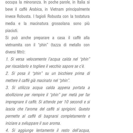
occupa la minoranza. In poche parole, in Italia si 
beve il caffè Arabica, in Vietnam principalmente 
invece Robusta. I fagioli Robusta con la tostatura 
media e la macinatura grossolana sono più 
piaciuti.
Si può anche preparare a casa il caffè alla 
vietnamita con il “phin” (tazza di metallo con 
diversi filtri):
1. Si versa velocemente l’acqua calda nel “phin” 
per riscaldarlo e togliere il vecchio sapore se c’è.
2. Si posa il “phin” su un bicchiere prima di 
mettere il caffè già macinato nel “phin”.
3. Si utilizza acqua calda appena portata a 
ebollizione per riempire il “phin” per metà per far 
impregnare il caffè. Si attende per 10 secondi e si 
lascia che l'aroma del caffè si sprigioni. Questo 
permette al caffè di bagnarsi completamente e 
iniziare a sviluppare il suo aroma.
4. Si aggiunge lentamente il resto dell’acqua, 