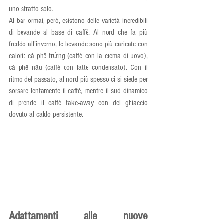
uno stratto solo. 
Al bar ormai, però, esistono delle varietà incredibili 
di bevande al base di caffè. Al nord che fa più 
freddo all’inverno, le bevande sono più caricate con 
calori: cà phê trứng (caffè con la crema di uovo), 
cà phê nâu (caffè con latte condensato). Con il 
ritmo del passato, al nord più spesso ci si siede per 
sorsare lentamente il caffè, mentre il sud dinamico 
di prende il caffè take-away con del ghiaccio 
dovuto al caldo persistente.
Adattamenti alle nuove 